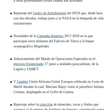
y otros profesionales civiles cuando son activados.
Reportaje del
Centro de Astrobiología
del INTA que, desde hace
casi dos décadas, trabaja junto a la NASA en la búsqueda de vida
extraterrestre.
Novedades de la
Campaña Antártica
2017-2018 en la que
participan trece militares del Ejército de Tierra y el buque
oceanográfico Hespérides.
Adiestramiento del Mando de Operaciones Especiales en el
ejercicio Empecinado
17 junto a unidades paracaidistas, de la
Legión y FAMET.
V
Cumbre
Unión Africana-Unión Europea celebrada en Costa de
Marfil durante la cual, Mariano Rajoy visitó el patrullero Infanta
Cristina, desplegado en el Golfo de Guinea.
Reportaje sobre la
colección
de minerales, rocas y fósiles que
conserva la Academia de Artillería de Segovia, considerada como