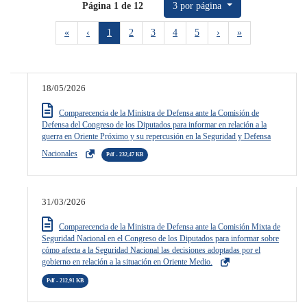
Página 1 de 12
3 por página
paginación
First
Previous
Next
Last
«
‹
1
2
3
4
5
›
»
18/05/2026
Comparecencia de la Ministra de Defensa ante la Comisión de
Defensa del Congreso de los Diputados para informar en relación a la
guerra en Oriente Próximo y su repercusión en la Seguridad y Defensa
Nacionales
Pdf - 232,47 KB
31/03/2026
Comparecencia de la Ministra de Defensa ante la Comisión Mixta de
Seguridad Nacional en el Congreso de los Diputados para informar sobre
cómo afecta a la Seguridad Nacional las decisiones adoptadas por el
gobierno en relación a la situación en Oriente Medio.
Pdf - 212,91 KB